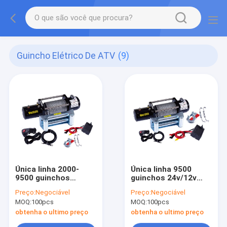
Guincho Elétrico De ATV
(9)
Única linha 2000-
Única linha 9500
9500 guinchos
guinchos 24v/12v
24v/12v bondes
bondes portáteis
Preço:
Negociável
Preço:
Negociável
portáteis libras de
libras de guincho de
MOQ:
100pcs
MOQ:
100pcs
guincho de Atv para
Atv para Atv
Atv
obtenha o ultimo preço
obtenha o ultimo preço