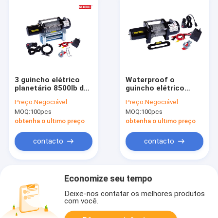
3 guincho elétrico
Waterproof o
planetário 8500lb da
guincho elétrico
fase ATV para
8000lb com as rodas
Preço:
Negociável
Preço:
Negociável
construir com o
lubrificadas, de ATV
MOQ:
100pcs
MOQ:
100pcs
motor 4.0KW/5.5HP
guincho 12v portátil
obtenha o ultimo preço
obtenha o ultimo preço
contacto
contacto
Economize seu tempo
Deixe-nos contatar os melhores produtos
com você.