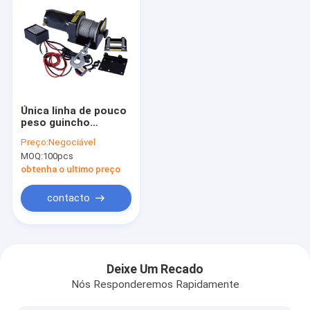
Única linha de pouco
peso guincho
elétrico de ATV 2000
Preço:
Negociável
libras para o cais,
MOQ:
100pcs
capacidade 0.5T -
30T
obtenha o ultimo preço
contacto
Casa
Produtos
Deixe Um Recado
Nós Responderemos Rapidamente
Sobre nós