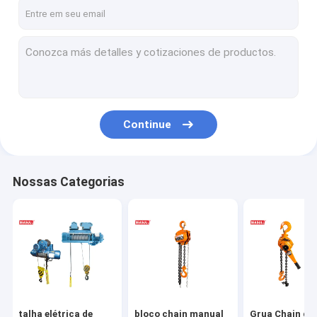
Excursão da fábrica
Controle da qualidade
Contacte-nos
Notícia
Continue
Peça umas citações
Nossas Categorias
talha elétrica de corrente
bloco chain manual
Grua Chain da alavanca
Extrator manual do cabo
talha elétrica de
bloco chain manual
Grua Chain da