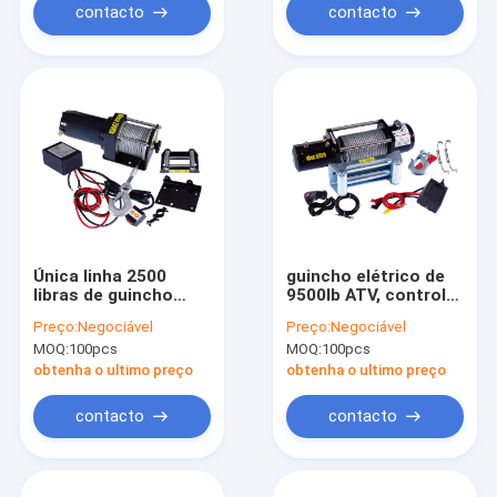
contacto
contacto
Única linha 2500
guincho elétrico de
libras de guincho
9500lb ATV, controlo
elétrico de ATV,
a distância elétrico
Preço:
Negociável
Preço:
Negociável
guincho portátil do
do guincho de 12
MOQ:
100pcs
MOQ:
100pcs
cabo
volts
obtenha o ultimo preço
obtenha o ultimo preço
contacto
contacto