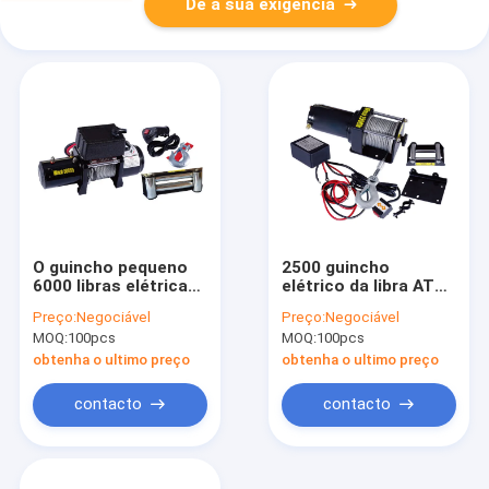
Dê a sua exigência
O guincho pequeno
2500 guincho
6000 libras elétricas
elétrico da libra ATV
de ATV com
com o guincho do
Preço:
Negociável
Preço:
Negociável
automático dentro -
volt motor/12 ATV
MOQ:
100pcs
MOQ:
100pcs
- rufe para o
do ímã permanente
armazém
obtenha o ultimo preço
obtenha o ultimo preço
contacto
contacto