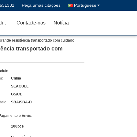
2631331
Peça umas citações
Portuguese
Controle da qualidade
Contacte-nos
Notícia
grande resistência transportado com cuidado
tência transportado com
oduto:
m:
China
SEAGULL
GS/CE
elo:
SBA/SBA-D
Pagamento e Envio:
100pcs
: