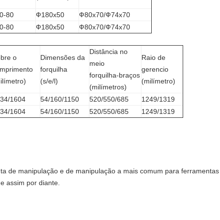
0-80
Ф180x50
Ф80x70/Ф74x70
0-80
Ф180x50
Ф80x70/Ф74x70
Distância no
bre o
Dimensões da
Raio de
meio
mprimento
forquilha
gerencio
forquilha-braços
ilímetro)
(s/e/l)
(milímetro)
(milímetros)
34/1604
54/160/1150
520/550/685
1249/1319
34/1604
54/160/1150
520/550/685
1249/1319
menta de manipulação e de manipulação a mais comum para ferramentas
 e assim por diante.