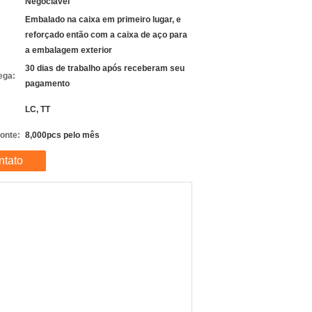
Negociável
Embalado na caixa em primeiro lugar, e
reforçado então com a caixa de aço para
a embalagem exterior
30 dias de trabalho após receberam seu
ega:
pagamento
LC, TT
fonte:
8,000pcs pelo mês
ntato