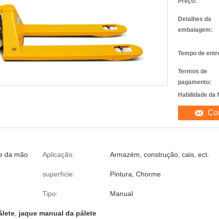
Preço:
Detalhes da
embalagem:
Tempo de entr
Termos de
pagamento:
Habilidade da 
Co
te da mão
Aplicação:
Armazém, construção, cais, ect.
superfície:
Pintura, Chorme
Tipo:
Manual
álete
,
jaque manual da pálete