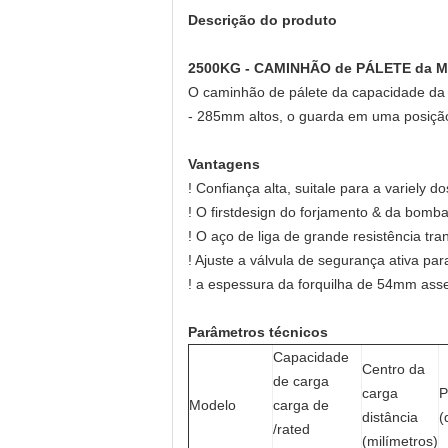
Descrição do produto
2500KG - CAMINHÃO de PÁLETE da 
O caminhão de pálete da capacidade da
- 285mm altos, o guarda em uma posição
Vantagens
! Confiança alta, suitale para a variely
! O firstdesign do forjamento & da bomb
! O aço de liga de grande resistência tr
! Ajuste a válvula de segurança ativa p
! a espessura da forquilha de 54mm asse
Parâmetros técnicos
Capacidade
Centro da
de carga
carga
P
Modelo
carga de
distância
(
/rated
(milímetros)