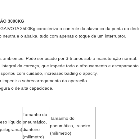
MÃO 3000KG
 GAIVOTA 3500Kg caracteriza o controle da alavanca da ponta do ded
 neutra e o abaixa, tudo com apenas o toque de um interruptor.
 dos ambientes. Pode ser usado por 3-5 anos sob a manutenção normal.
a integral da carcaça, que impede todo o afrouxamento e escapamento
ansportou com cuidado, increasedloading o apacity.
ara impedir o sobrecarregamento da operação.
gura o de alta capacidade.
Tamanho do
Tamanho do
eso líquido
pneumático,
pneumático, traseiro
quilograma)
dianteiro
(milímetro)
(milímetro)