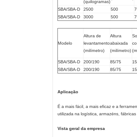
(quilogramas)
SBA/SBA-D
2500
500
7
SBA/SBA-D
3000
500
7
Altura de
Altura
So
Modelo
levantamento
abaixada
co
(milímetro)
(milímetro)
(m
SBA/SBA-D
200/190
85/75
15
SBA/SBA-D
200/190
85/75
15
Aplicação
É a mais fácil, a mais eficaz e a ferra
utilizada na logística, armazéns, fábricas
Vista geral da empresa