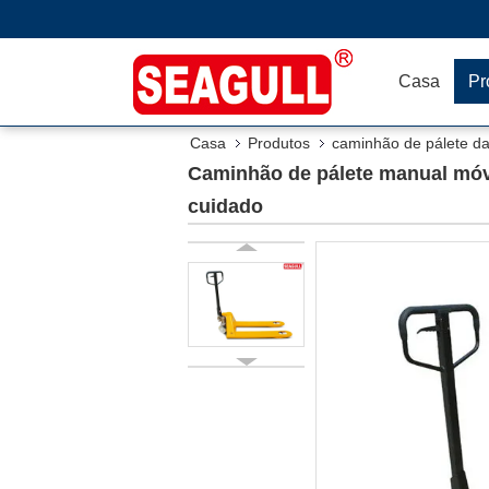
Casa
Pr
Casa
Produtos
caminhão de pálete d
Caminhão de pálete manual móve
cuidado