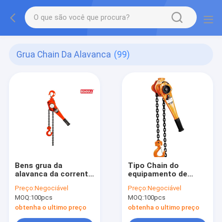
Grua Chain Da Alavanca
(99)
Bens grua da
Tipo Chain do
alavanca da corrente
equipamento de
de 2 toneladas/grua
levantamento HSH-V
Preço:
Negociável
Preço:
Negociável
de levantamento
da grua da alavanca
MOQ:
100pcs
MOQ:
100pcs
manual do material
do elevado
de construção
desempenho
obtenha o ultimo preço
obtenha o ultimo preço