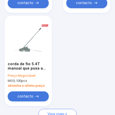
contacto
contacto
corda de fio 5.4T
manual que puxa a
altura de
Preço:
Negociável
levantamento 20m
MOQ:
100pcs
da grua para o
armazém
obtenha o ultimo preço
contacto
Veja mais